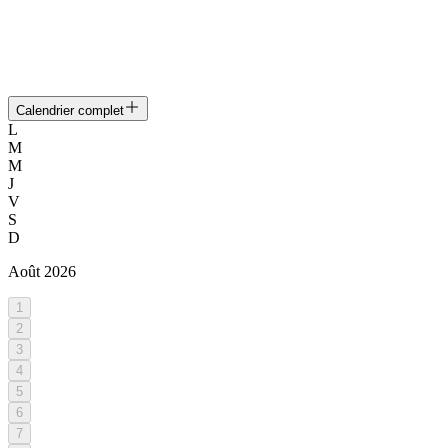
Calendrier complet
L
M
M
J
V
S
D
Août
2026
1
2
3
4
5
6
7