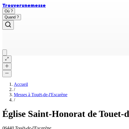
Trouver
une
messe
Où ?
Quand ?
Accueil
/
Messes à
Touët-de-l'Escarène
/
Église Saint-Honorat de Touet-
06440 Touët-de-l'Escarène