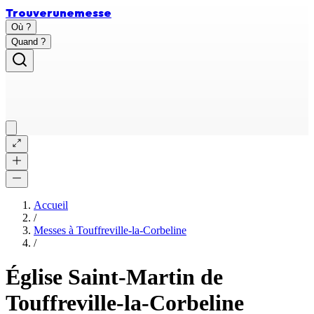
Trouver
une
messe
Où ?
Quand ?
Accueil
/
Messes à
Touffreville-la-Corbeline
/
Église Saint-Martin de
Touffreville-la-Corbeline