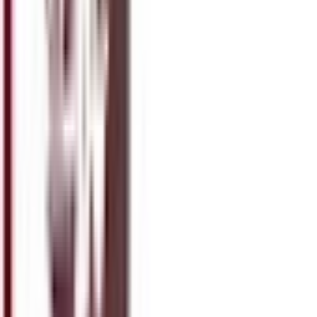
Toulon · 83
église Saint-Vincent-de-Paul de Toulon
Toulon · 83 · 1 célébration dimanche
église Saint-Antoine-de-Padoue de Toulon
Toulon · 83 · 1 célébration dimanche
église de l'Immaculée-Conception de Siblas
Toulon · 83
Chapelle du sanctuaire Sainte-Rita de Toulon