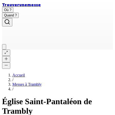
Trouver
une
messe
Où ?
Quand ?
Accueil
/
Messes à
Trambly
/
Église Saint-Pantaléon de
Trambly