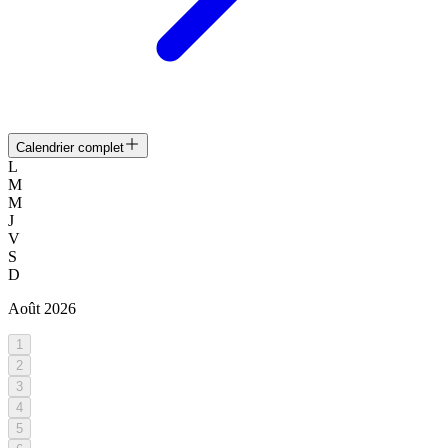
Calendrier complet
L
M
M
J
V
S
D
Août
2026
1
2
3
4
5