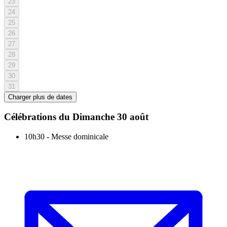
23
24
25
26
27
28
29
30
31
Charger plus de dates
Célébrations du
Dimanche 30 août
10h30
-
Messe dominicale