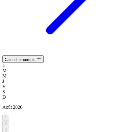
Calendrier complet
L
M
M
J
V
S
D
Août
2026
1
2
3