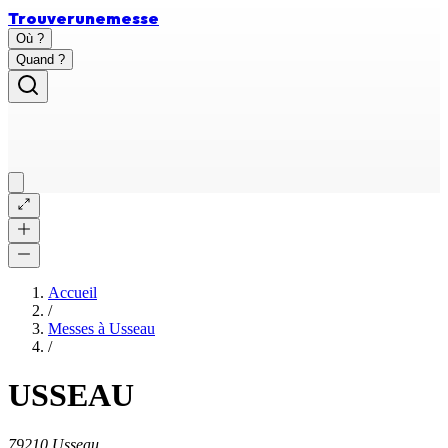
Trouver
une
messe
Où ?
Quand ?
Accueil
/
Messes à
Usseau
/
USSEAU
79210 Usseau