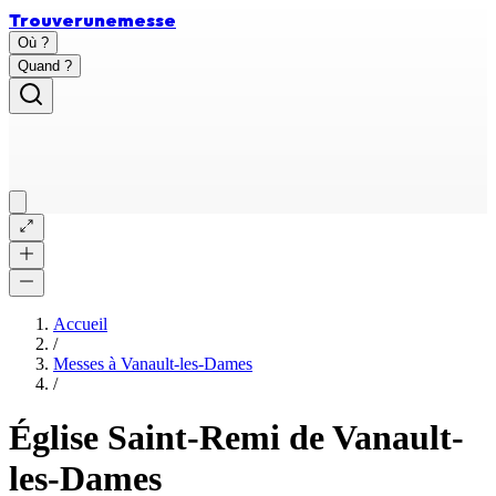
Trouver
une
messe
Où ?
Quand ?
Accueil
/
Messes à
Vanault-les-Dames
/
Église Saint-Remi de Vanault-
les-Dames