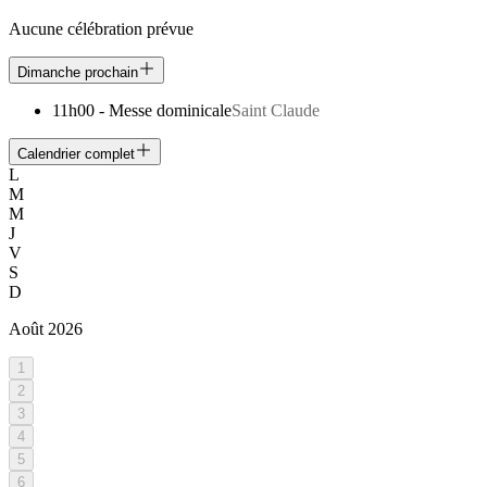
Aucune célébration prévue
Dimanche prochain
11h00
-
Messe dominicale
Saint Claude
Calendrier complet
L
M
M
J
V
S
D
Août
2026
1
2
3
4
5
6