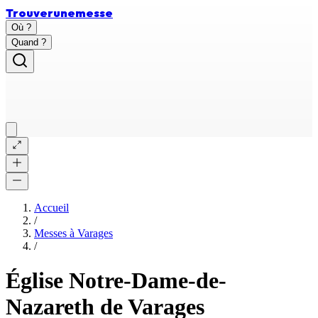
Trouver
une
messe
Où ?
Quand ?
Accueil
/
Messes à
Varages
/
Église Notre-Dame-de-
Nazareth de Varages