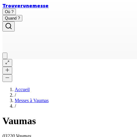
Trouver
une
messe
Où ?
Quand ?
Accueil
/
Messes à
Vaumas
/
Vaumas
03220 Vaumas