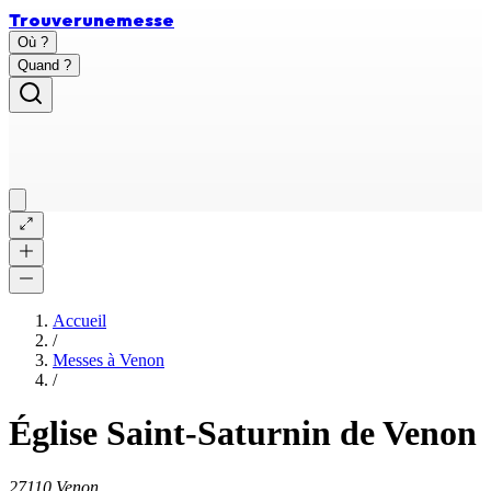
Trouver
une
messe
Où ?
Quand ?
Accueil
/
Messes à
Venon
/
Église Saint-Saturnin de Venon
27110 Venon