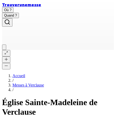
Trouver
une
messe
Où ?
Quand ?
Accueil
/
Messes à
Verclause
/
Église Sainte-Madeleine de
Verclause