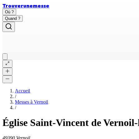
Trouver
une
messe
Où ?
Quand ?
Accueil
/
Messes à
Vernoil
/
Église Saint-Vincent de Vernoil-
49390 Vernoil