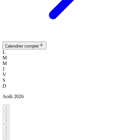
Calendrier complet
L
M
M
J
V
S
D
Août
2026
1
2
3
4
5