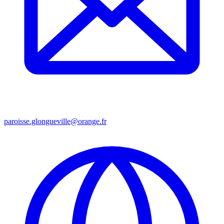
paroisse.glongueville@orange.fr