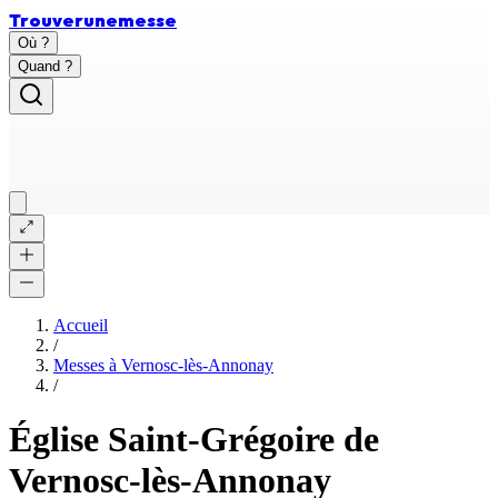
Trouver
une
messe
Où ?
Quand ?
Accueil
/
Messes à
Vernosc-lès-Annonay
/
Église Saint-Grégoire de
Vernosc-lès-Annonay