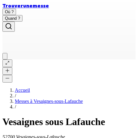
Trouver
une
messe
Où ?
Quand ?
Accueil
/
Messes à
Vesaignes-sous-Lafauche
/
Vesaignes sous Lafauche
52700 Vesaignes-sous-Lafauche