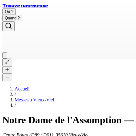
Trouver
une
messe
Où ?
Quand ?
Accueil
/
Messes à
Vieux-Viel
/
Notre Dame de l'Assomption
—
Centre Bourg (D89 / D91), 35610 Vieux-Viel