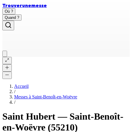
Trouver
une
messe
Où ?
Quand ?
Accueil
/
Messes à
Saint-Benoît-en-Woëvre
/
Saint Hubert
—
Saint-Benoît-
en-Woëvre
(55210)