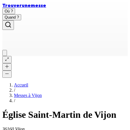
Trouver
une
messe
Où ?
Quand ?
Accueil
/
Messes à
Vijon
/
Église Saint-Martin de Vijon
36160 Vijon