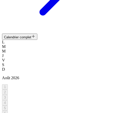
Calendrier complet
L
M
M
J
V
S
D
Août
2026
1
2
3
4
5