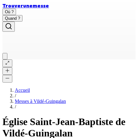
Trouver
une
messe
Où ?
Quand ?
Accueil
/
Messes à
Vildé-Guingalan
/
Église Saint-Jean-Baptiste de
Vildé-Guingalan