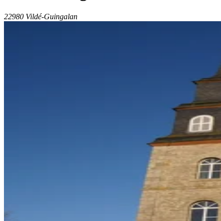
22980 Vildé-Guingalan