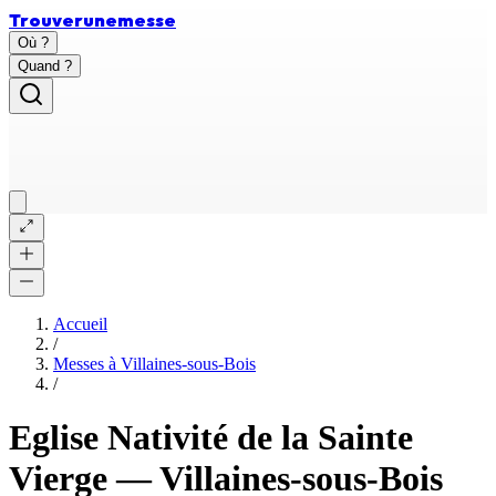
Trouver
une
messe
Où ?
Quand ?
Accueil
/
Messes à
Villaines-sous-Bois
/
Eglise Nativité de la Sainte
Vierge
—
Villaines-sous-Bois