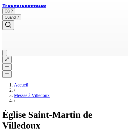
Trouver
une
messe
Où ?
Quand ?
Accueil
/
Messes à
Villedoux
/
Église Saint-Martin de
Villedoux