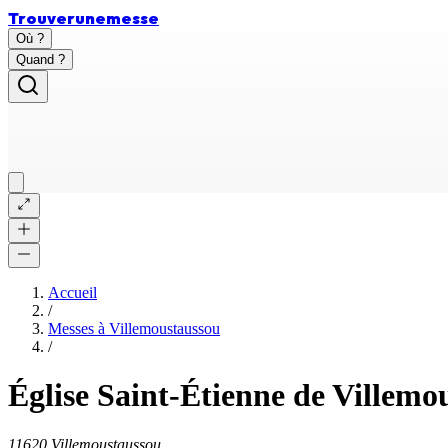
Trouver
une
messe
Où ?
Quand ?
Accueil
/
Messes à
Villemoustaussou
/
Église Saint-Étienne de Villemo
11620 Villemoustaussou