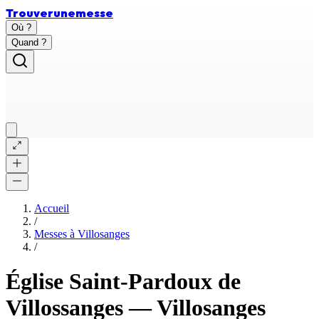
Trouver
une
messe
Où ?
Quand ?
Accueil
/
Messes à
Villosanges
/
Église Saint-Pardoux de
Villossanges
—
Villosanges