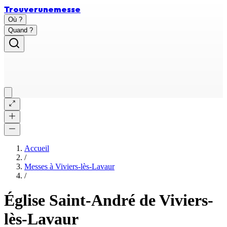
Trouver
une
messe
Où ?
Quand ?
Accueil
/
Messes à
Viviers-lès-Lavaur
/
Église Saint-André de Viviers-
lès-Lavaur