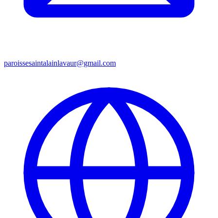
paroissesaintalainlavaur@gmail.com