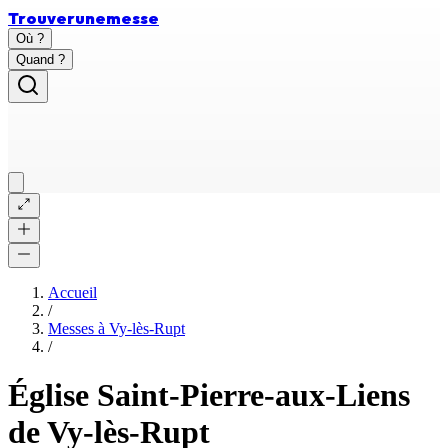
Trouver
une
messe
Où ?
Quand ?
Accueil
/
Messes à
Vy-lès-Rupt
/
Église Saint-Pierre-aux-Liens
de Vy-lès-Rupt