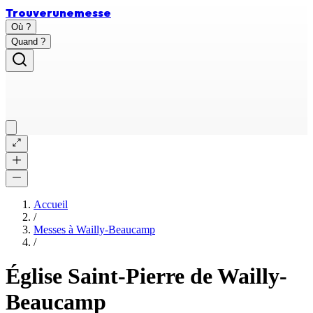
Trouver
une
messe
Où ?
Quand ?
Accueil
/
Messes à
Wailly-Beaucamp
/
Église Saint-Pierre de Wailly-
Beaucamp