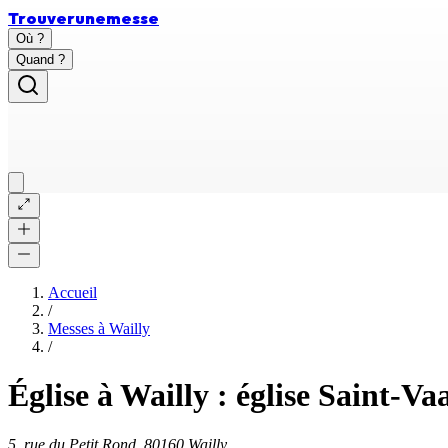
Trouver
une
messe
Où ?
Quand ?
Accueil
/
Messes à
Wailly
/
Église à Wailly : église Saint-Va
5, rue du Petit Rond, 80160 Wailly