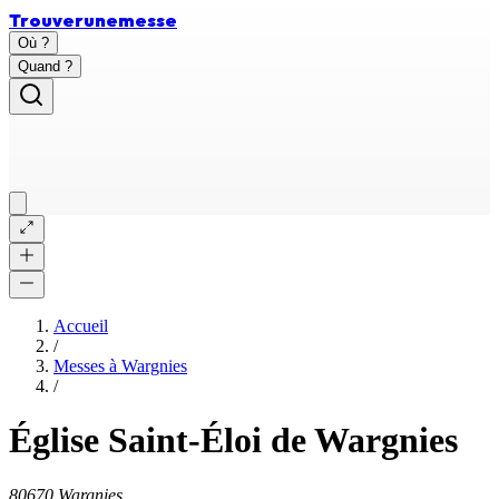
Trouver
une
messe
Où ?
Quand ?
Accueil
/
Messes à
Wargnies
/
Église Saint-Éloi de Wargnies
80670 Wargnies