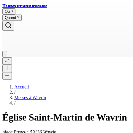
Trouver
une
messe
Où ?
Quand ?
Accueil
/
Messes à
Wavrin
/
Église Saint-Martin de Wavrin
place Pasteur, 59136 Wavrin