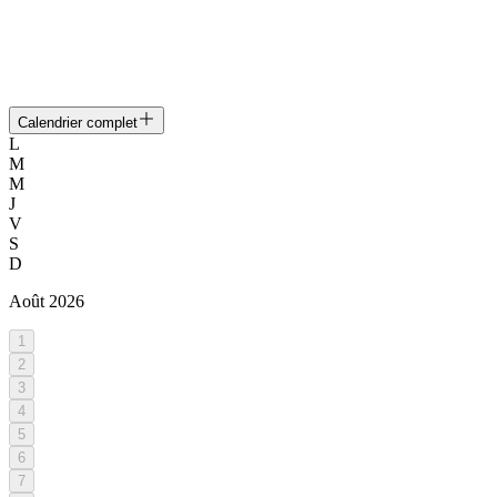
Calendrier complet
L
M
M
J
V
S
D
Août
2026
1
2
3
4
5
6
7