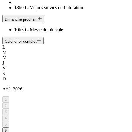
18h00
-
Vêpres suivies de l'adoration
Dimanche prochain
10h30
-
Messe dominicale
Calendrier complet
L
M
M
J
V
S
D
Août
2026
1
2
3
4
5
6