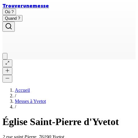
Trouver
une
messe
Où ?
Quand ?
Accueil
/
Messes à
Yvetot
/
Église Saint-Pierre d'Yvetot
2 rue saint Pierre, 76190 Yvetot