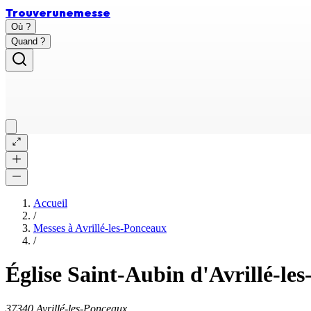
Trouver
une
messe
Où ?
Quand ?
Accueil
/
Messes à
Avrillé-les-Ponceaux
/
Église Saint-Aubin d'Avrillé-le
37340 Avrillé-les-Ponceaux