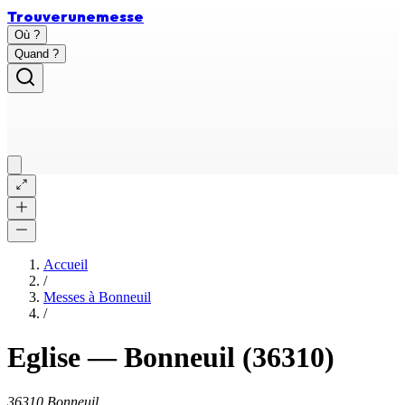
Trouver
une
messe
Où ?
Quand ?
Accueil
/
Messes à
Bonneuil
/
Eglise
—
Bonneuil
(36310)
36310 Bonneuil