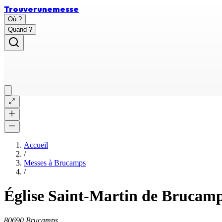
Trouver
une
messe
Où ?
Quand ?
Accueil
/
Messes à
Brucamps
/
Église Saint-Martin de Brucam
80690 Brucamps