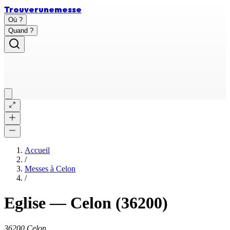
Trouver
une
messe
Où ?
Quand ?
Accueil
/
Messes à
Celon
/
Eglise
—
Celon
(36200)
36200 Celon