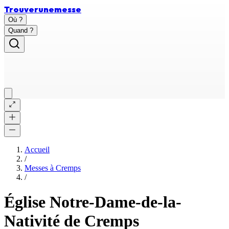
Trouver
une
messe
Où ?
Quand ?
Accueil
/
Messes à
Cremps
/
Église Notre-Dame-de-la-
Nativité de Cremps