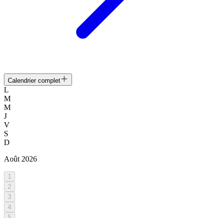
Calendrier complet
L
M
M
J
V
S
D
Août
2026
1
2
3
4
5