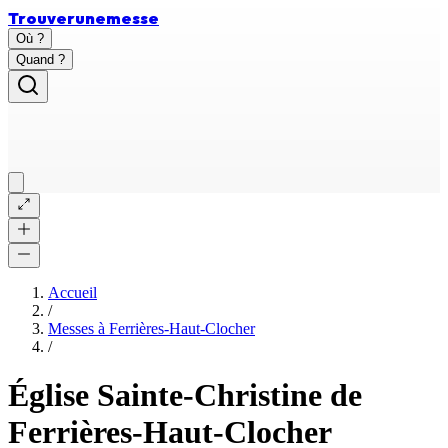
Trouver
une
messe
Où ?
Quand ?
Accueil
/
Messes à
Ferrières-Haut-Clocher
/
Église Sainte-Christine de
Ferrières-Haut-Clocher