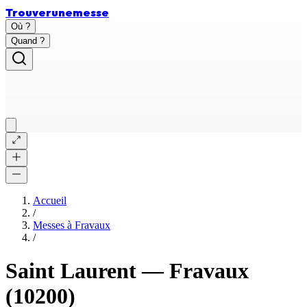
Trouver
une
messe
Où ?
Quand ?
Accueil
/
Messes à
Fravaux
/
Saint Laurent
—
Fravaux
(10200)