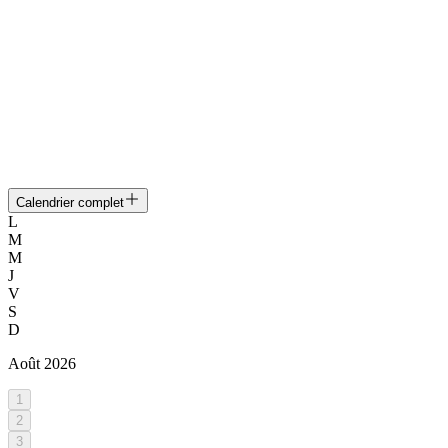
Calendrier complet
L
M
M
J
V
S
D
Août
2026
1
2
3