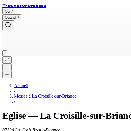
Trouver
une
messe
Où ?
Quand ?
Accueil
/
Messes à
La Croisille-sur-Briance
/
Eglise
—
La Croisille-sur-Brian
87130 La Croisille-sur-Briance