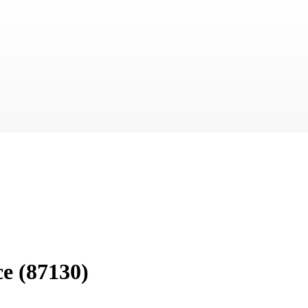
ce
(87130)