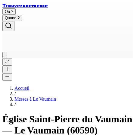
Trouver
une
messe
Où ?
Quand ?
Accueil
/
Messes à
Le Vaumain
/
Église Saint-Pierre du Vaumain
—
Le Vaumain
(60590)