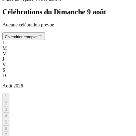
Célébrations du
Dimanche 9 août
Aucune célébration prévue
Calendrier complet
L
M
M
J
V
S
D
Août
2026
1
2
3
4
5
6
7