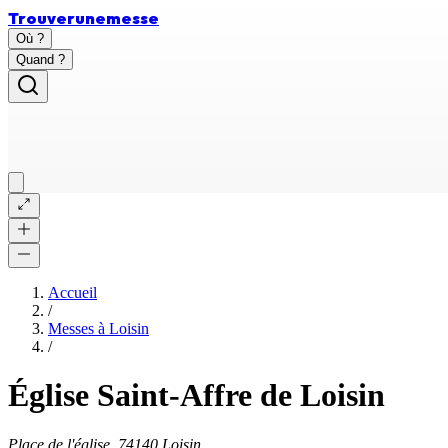
Trouver
une
messe
Où ?
Quand ?
Accueil
/
Messes à
Loisin
/
Église Saint-Affre de Loisin
Place de l'église, 74140 Loisin