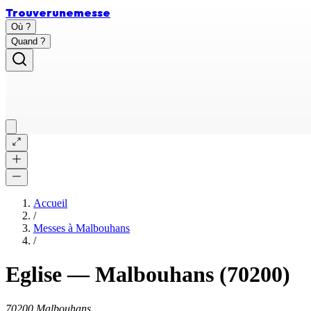
Trouver
une
messe
Où ?
Quand ?
Accueil
/
Messes à
Malbouhans
/
Eglise
—
Malbouhans
(70200)
70200 Malbouhans