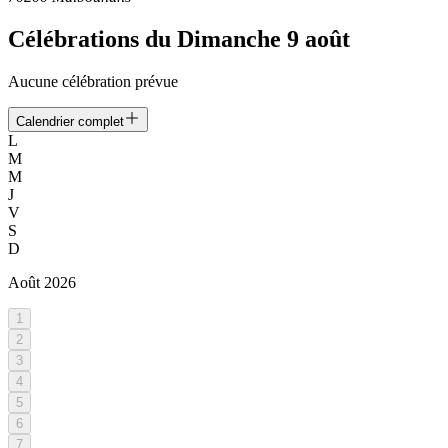
Célébrations du
Dimanche 9 août
Aucune célébration prévue
Calendrier complet
L
M
M
J
V
S
D
Août
2026
1
2
3
4
5
6
7