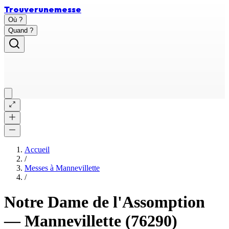
Trouver
une
messe
Où ?
Quand ?
Accueil
/
Messes à
Mannevillette
/
Notre Dame de l'Assomption
—
Mannevillette
(76290)