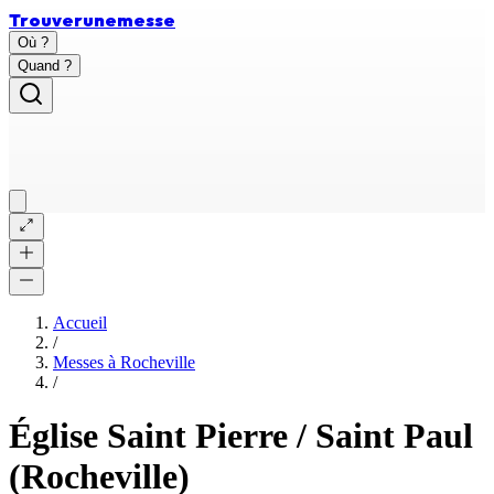
Trouver
une
messe
Où ?
Quand ?
Accueil
/
Messes à
Rocheville
/
Église Saint Pierre / Saint Paul
(Rocheville)