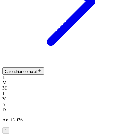
Calendrier complet
L
M
M
J
V
S
D
Août
2026
1