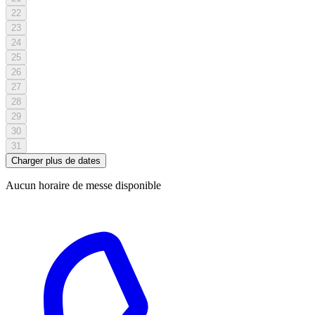
22
23
24
25
26
27
28
29
30
31
Charger plus de dates
Aucun horaire de messe disponible