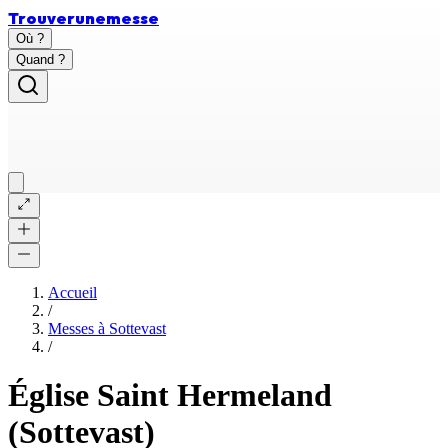
Trouver
une
messe
Où ?
Quand ?
Accueil
/
Messes à
Sottevast
/
Église Saint Hermeland
(Sottevast)