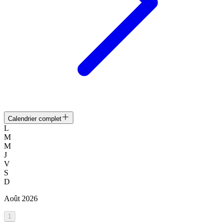
Calendrier complet
L
M
M
J
V
S
D
Août
2026
1