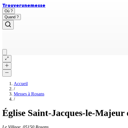
Trouver
une
messe
Où ?
Quand ?
Accueil
/
Messes à
Rosans
/
Église Saint-Jacques-le-Majeur
Le Village, 05150 Rosans