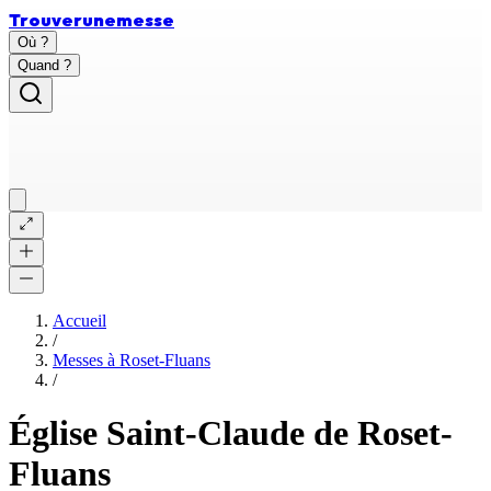
Trouver
une
messe
Où ?
Quand ?
Accueil
/
Messes à
Roset-Fluans
/
Église Saint-Claude de Roset-
Fluans