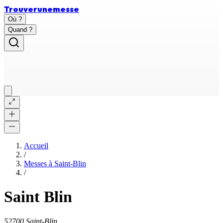
Trouver
une
messe
Où ?
Quand ?
Accueil
/
Messes à
Saint-Blin
/
Saint Blin
52700 Saint-Blin