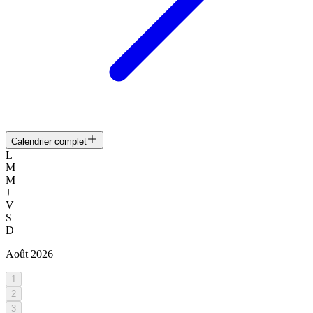
Calendrier complet
L
M
M
J
V
S
D
Août
2026
1
2
3