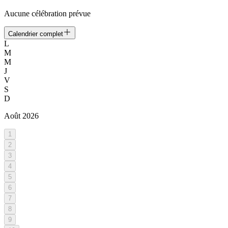
Aucune célébration prévue
Calendrier complet
L
M
M
J
V
S
D
Août
2026
1
2
3
4
5
6
7
8
9