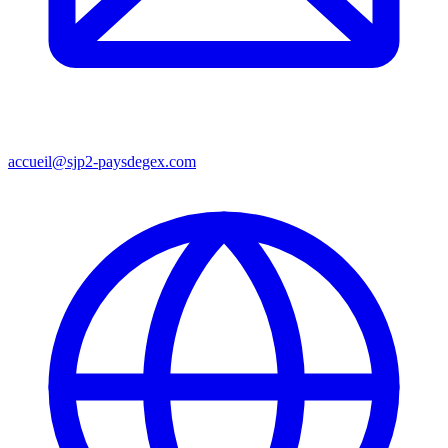
accueil@sjp2-paysdegex.com