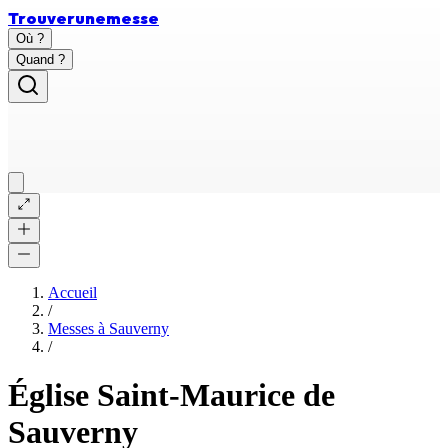
Trouver
une
messe
Où ?
Quand ?
Accueil
/
Messes à
Sauverny
/
Église Saint-Maurice de
Sauverny