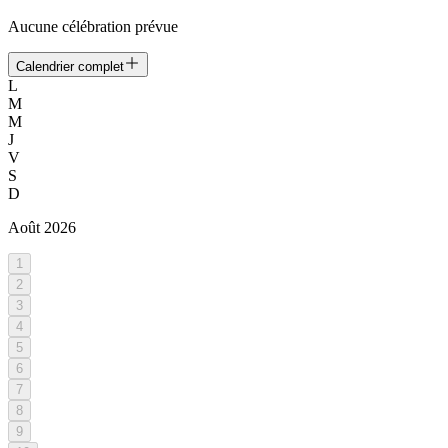
Aucune célébration prévue
Calendrier complet
L
M
M
J
V
S
D
Août
2026
1
2
3
4
5
6
7
8
9