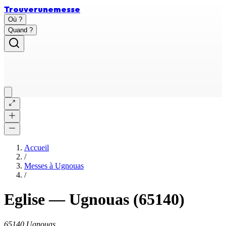
Trouver
une
messe
Où ?
Quand ?
Accueil
/
Messes à
Ugnouas
/
Eglise
—
Ugnouas
(65140)
65140 Ugnouas