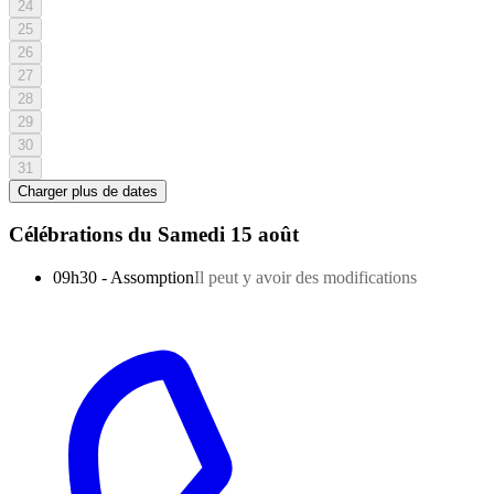
24
25
26
27
28
29
30
31
Charger plus de dates
Célébrations du
Samedi 15 août
09h30
-
Assomption
Il peut y avoir des modifications