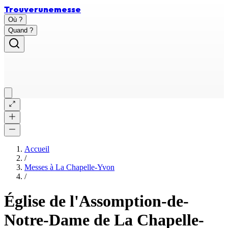
Trouver
une
messe
Où ?
Quand ?
Accueil
/
Messes à
La Chapelle-Yvon
/
Église de l'Assomption-de-
Notre-Dame de La Chapelle-