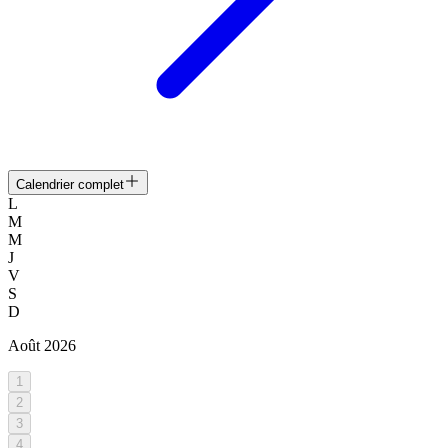
Calendrier complet
L
M
M
J
V
S
D
Août
2026
1
2
3
4