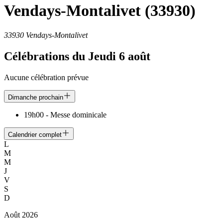
Vendays-Montalivet
(33930)
33930 Vendays-Montalivet
Célébrations du
Jeudi 6 août
Aucune célébration prévue
Dimanche prochain
19h00
-
Messe dominicale
Calendrier complet
L
M
M
J
V
S
D
Août
2026