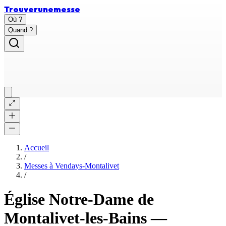
Trouver
une
messe
Où ?
Quand ?
Accueil
/
Messes à
Vendays-Montalivet
/
Église Notre-Dame de
Montalivet-les-Bains
—